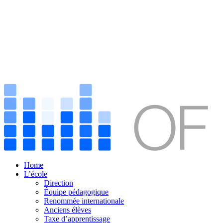
Home
L’école
Direction
Équipe pédagogique
Renommée internationale
Anciens élèves
Taxe d’apprentissage