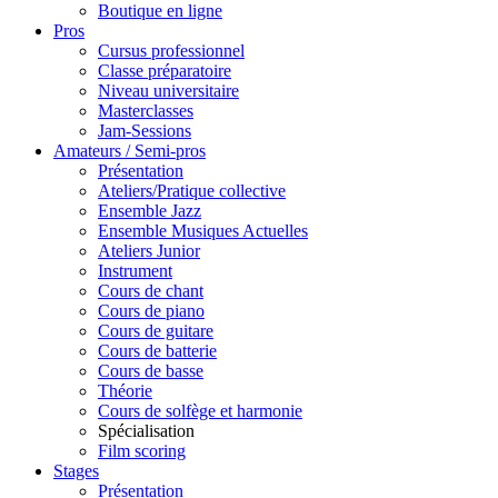
Boutique en ligne
Pros
Cursus professionnel
Classe préparatoire
Niveau universitaire
Masterclasses
Jam-Sessions
Amateurs / Semi-pros
Présentation
Ateliers/Pratique collective
Ensemble Jazz
Ensemble Musiques Actuelles
Ateliers Junior
Instrument
Cours de chant
Cours de piano
Cours de guitare
Cours de batterie
Cours de basse
Théorie
Cours de solfège et harmonie
Spécialisation
Film scoring
Stages
Présentation