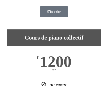
S'inscrire
Cours de piano collectif
1200
€
/an
2h / semaine