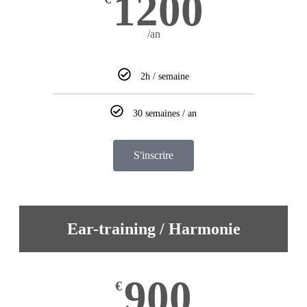
1200
/an
2h / semaine
30 semaines / an
S'inscrire
Ear-training / Harmonie
900
€