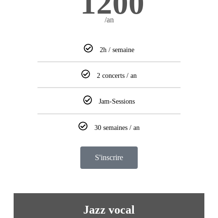
1200
/an
2h / semaine
2 concerts / an
Jam-Sessions
30 semaines / an
S'inscrire
Jazz vocal