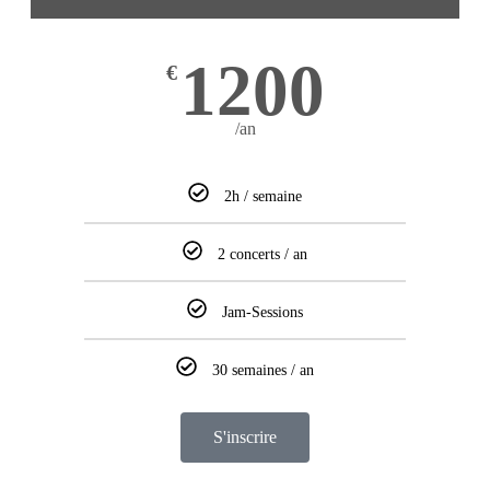
1200
€
/an
2h / semaine
2 concerts / an
Jam-Sessions
30 semaines / an
S'inscrire