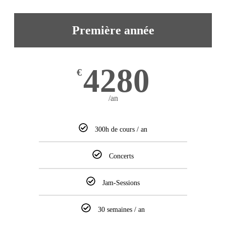
Première année
4280
€
/an
300h de cours / an
Concerts
Jam-Sessions
30 semaines / an