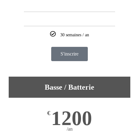
30 semaines / an
S'inscrire
Basse / Batterie
1200
€
/an