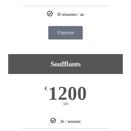
30 semaines / an
S'inscrire
Soufflants
1200
€
/an
2h / semaine