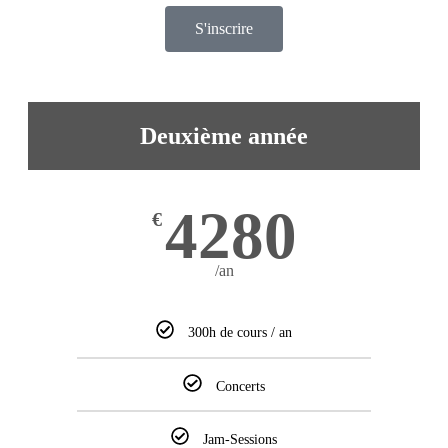
S'inscrire
Deuxième année
4280
€
/an
300h de cours / an
Concerts
Jam-Sessions