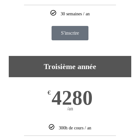
30 semaines / an
S'inscrire
Troisième année
4280
€
/an
300h de cours / an