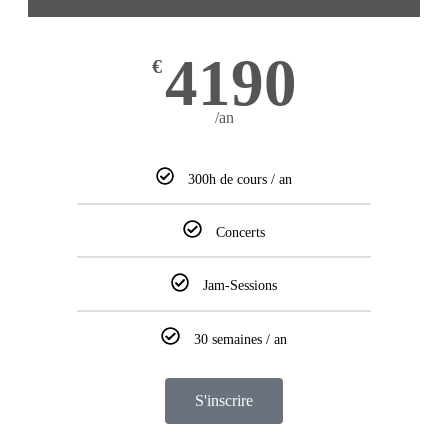
4190
€
/an
300h de cours / an
Concerts
Jam-Sessions
30 semaines / an
S'inscrire