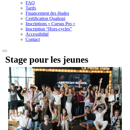
FAQ
Tarifs
Financement des études
Certification Qualiopi
Inscriptions « Cursus Pro »
Inscription “Hors-cycles”
Accessibilité
Contact
Stage pour les
jeunes