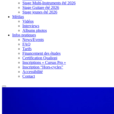
Stage Multi-Instruments été 2026
Stage Guitare été 2026
Stage jeunes été 2026
Médias
Vidéos
Interviews
Albums photos
Infos pratiques
News/Events
FAQ
Tarifs
Financement des études
Certification Qualiopi
Inscriptions « Cursus Pro »
Inscription “Hors-cycles”
Accessibilité
Contact