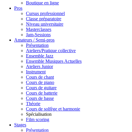
Boutique en ligne
Pros
Cursus professionnel
Classe préparatoire
Niveau universitaire
Masterclasses
Jam-Sessions
Amateurs / Semi-pros
Présentation
Ateliers/Pratique collective
Ensemble Jazz
Ensemble Musiques Actuelles
Ateliers Junior
Instrument
Cours de chant
Cours de piano
Cours de guitare
Cours de batterie
Cours de basse
Théorie
Cours de solfège et harmonie
Spécialisation
Film scoring
Stages
Présentation