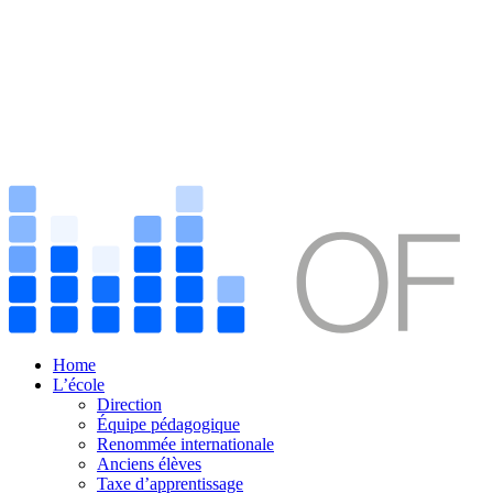
Home
L’école
Direction
Équipe pédagogique
Renommée internationale
Anciens élèves
Taxe d’apprentissage