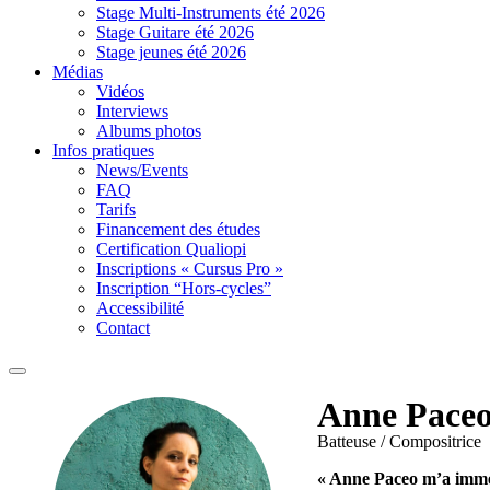
Stage Multi-Instruments été 2026
Stage Guitare été 2026
Stage jeunes été 2026
Médias
Vidéos
Interviews
Albums photos
Infos pratiques
News/Events
FAQ
Tarifs
Financement des études
Certification Qualiopi
Inscriptions « Cursus Pro »
Inscription “Hors-cycles”
Accessibilité
Contact
Anne Pace
Batteuse / Compositrice
« Anne Paceo m’a immens