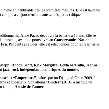
unique et identifiable dès les premières mesures. Elle est lauréate
t compte à ce jour
neuf albums
salués par la critique
aditionnelles, Anne Paceo découvre la batterie à 10 ans. Elle se
 la musique, avant de poursuivre au
Conservatoire National
 Fra
. Pendant ses études, elle est sélectionnée pour représenter le
Shepp
,
Rhoda Scott
,
Rick Margitza
,
Leyla McCalla
,
Jeanne
nt
jazz
,
rock indépendant
et
musiques du monde
.
hase”
et
“Empreintes”
, salués par un Django d’Or en 2009, à
derne et audacieux. Son album
“Circles”
(2016) a marqué un
n tant qu’
Artiste de l’année
.