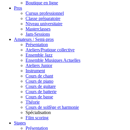
Boutique en ligne
Pros
Cursus professionnel
Classe préparatoire
Niveau universitaire
Masterclasses
Jam-Sessions
Amateurs / Semi-pros
Présentation
Ateliers/Pratique collective
Ensemble Jazz
Ensemble Musiques Actuelles
Ateliers Junior
Instrument
Cours de chant
Cours de piano
Cours de guitare
Cours de batterie
Cours de basse
Théorie
Cours de solfège et harmonie
Spécialisation
Film scoring
Stages
Présentation