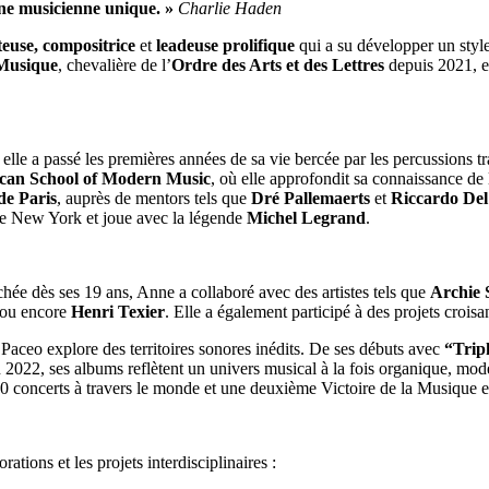
 une musicienne unique. »
Charlie Haden
teuse, compositrice
et
leadeuse prolifique
qui a su développer un style 
 Musique
, chevalière de l’
Ordre des Arts et des Lettres
depuis 2021, e
elle a passé les premières années de sa vie bercée par les percussions tr
can School of Modern Music
, où elle approfondit sa connaissance de
de Paris
, auprès de mentors tels que
Dré Pallemaerts
et
Riccardo Del
de New York et joue avec la légende
Michel Legrand
.
ée dès ses 19 ans, Anne a collaboré avec des artistes tels que
Archie 
ou encore
Henri Texier
. Elle a également participé à des projets croisa
Paceo explore des territoires sonores inédits. De ses débuts avec
“Trip
 2022, ses albums reflètent un univers musical à la fois organique, mo
50 concerts à travers le monde et une deuxième Victoire de la Musique e
rations et les projets interdisciplinaires :