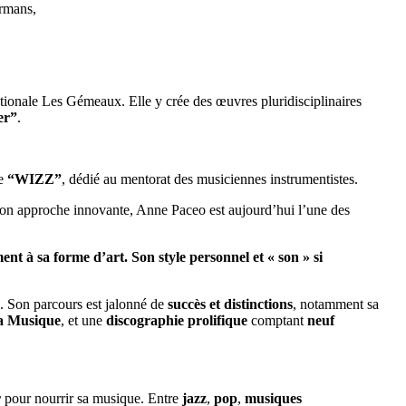
irmans,
Nationale Les Gémeaux. Elle y crée des œuvres pluridisciplinaires
er”
.
me
“WIZZ”
, dédié au mentorat des musiciennes instrumentistes.
on approche innovante, Anne Paceo est aujourd’hui l’une des
t à sa forme d’art. Son style personnel et « son » si
. Son parcours est jalonné de
succès et distinctions
, notamment sa
 la Musique
, et une
discographie prolifique
comptant
neuf
r
pour nourrir sa musique. Entre
jazz
,
pop
,
musiques