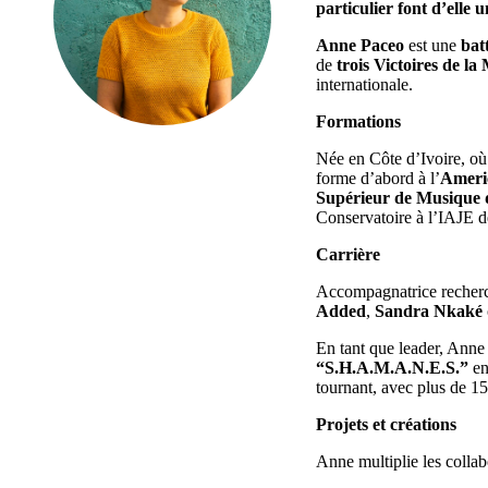
particulier font d’elle
Anne Paceo
est une
bat
de
trois Victoires de la
internationale.
Formations
Née en Côte d’Ivoire, où 
forme d’abord à l’
Ameri
Supérieur de Musique 
Conservatoire à l’IAJE 
Carrière
Accompagnatrice recherch
Added
,
Sandra Nkaké
En tant que leader, Anne 
“S.H.A.M.A.N.E.S.”
en
tournant, avec plus de 1
Projets et créations
Anne multiplie les collabo