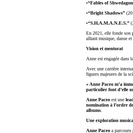
•
“Fables of Shwedagon
•
“Bright Shadows”
(201
•
“S.H.A.M.A.N.E.S.”
(2
En 2021, elle fonde son 
alliant musique, danse et 
Vision et mentorat
Anne est engagée dans la
Avec une carrière intern
figures majeures de la sc
« Anne Paceo m’a immense
particulier font d’elle
Anne Paceo
est une
lea
nomination à l’ordre de
albums
.
Une exploration musical
Anne Paceo
a parcouru 