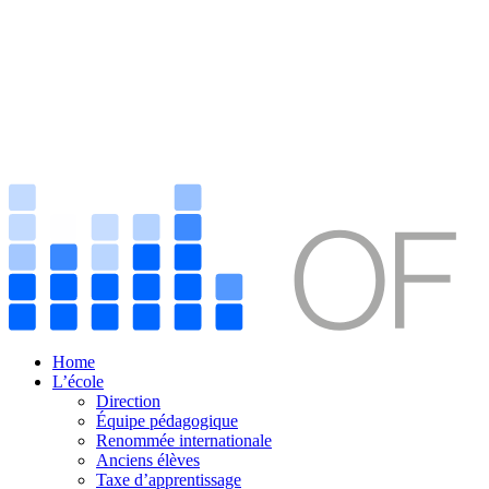
Home
L’école
Direction
Équipe pédagogique
Renommée internationale
Anciens élèves
Taxe d’apprentissage