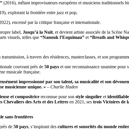
”
(2016), mêlant improvisateurs européens et musiciens traditionnels b
9), explorant la frontière entre jazz et pop,
022), encensé par la critique française et internationale.
propre label,
Jusqu’à la Nuit
, et devient artiste associée de la Scène 
arts visuels, telles que
“Nanouk l’Esquimau”
et
“Breath and Whisp
 transmission, à travers des résidences, masterclasses, et son program
ationale couvrant près de
50 pays
et une reconnaissance unanime pour s
ène musicale française.
́ment impressionné par son talent, sa musicalité et son dévouemen
 une musicienne unique. »
–
Charlie Haden
deuse et compositrice
reconnue pour son
style singulier
et
identifiable
s Chevaliers des Arts et des Lettres
en 2021, ses
trois Victoires de
e sans frontières
près de
50 pays
, s’inspirant des
cultures et sonorités du monde entie