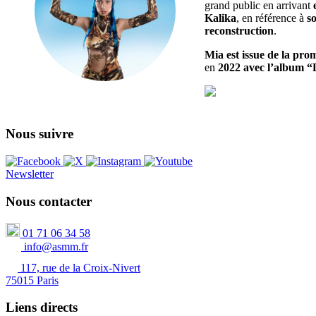
grand public en arrivant
Kalika
, en référence à
s
reconstruction
.
Mia est issue de la pr
en
2022 avec l’album 
Nous suivre
Newsletter
Nous contacter
01 71 06 34 58
info@asmm.fr
117, rue de la Croix-Nivert
75015 Paris
Liens directs