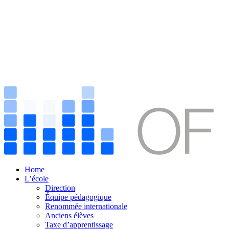
Home
L’école
Direction
Équipe pédagogique
Renommée internationale
Anciens élèves
Taxe d’apprentissage