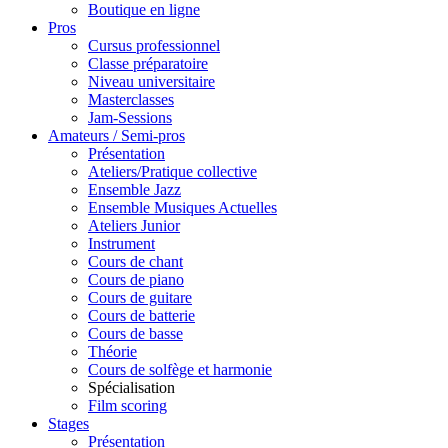
Boutique en ligne
Pros
Cursus professionnel
Classe préparatoire
Niveau universitaire
Masterclasses
Jam-Sessions
Amateurs / Semi-pros
Présentation
Ateliers/Pratique collective
Ensemble Jazz
Ensemble Musiques Actuelles
Ateliers Junior
Instrument
Cours de chant
Cours de piano
Cours de guitare
Cours de batterie
Cours de basse
Théorie
Cours de solfège et harmonie
Spécialisation
Film scoring
Stages
Présentation