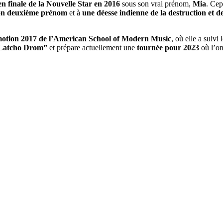
en finale de la Nouvelle Star en 2016
sous son vrai prénom,
Mia
. Cep
on deuxième prénom
et à
une déesse indienne de la destruction et d
omotion 2017 de l’American School of Modern Music
, où elle a suivi
“Latcho Drom”
et prépare actuellement une
tournée pour 2023
où l’on