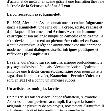
d’acteur et de metteur en scène grâce à une formation théâtrale
à l’
école de la Scène-sur-Saône à Lyon
.
La consécration avec Kaamelott
En
2005
, Alexandre Astier connaît une
ascension fulgurante
grâce à
Kaamelott
, une série qu’il a
créée
,
écrite
,
réalisée
et
dans laquelle il incarne le
roi Arthur
. Avec son
humour
caustique
et son mélange unique de
comédie
et de
drame
, la
série devient rapidement un
phénomène culturel
en France.
Kaamelott
revisite la légende arthurienne avec une approche
moderne, mêlant
dialogues ciselés
,
intrigues politiques
et
réflexions philosophiques
.
La série, qui s’étend sur
six saisons
, marque profondément le
paysage audiovisuel français. Alexandre Astier a également
annoncé une
trilogie cinématographique
pour poursuivre la
saga, dont le premier volet,
Kaamelott : Premier Volet
, est
sorti en
2021
et a connu un immense succès.
Un artiste aux multiples facettes
En plus de ses talents d’acteur et de réalisateur, Alexandre
Astier est un
compositeur accompli
. Il a signé la
bande
originale
de plusieurs de ses projets, notamment
Kaamelott
. Il
a également écrit et interprété plusieurs
spectacles