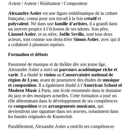
Acteur / Auteur / Réalisateur / Compositeur
Alexandre Astier
est une figure emblématique de la culture
française, connu pour son travail à la fois
créatif
et
polyvalent
. Né dans une
famille d’artistes
, il a grandi dans
un univers propice à l’éclosion de ses talents. Son père,
Lionnel Astier
, et sa mère,
Joëlle Sevilla
, sont tous deux
acteurs, tout comme son demi-frère
Simon Astier
, avec qui il
a collaboré à plusieurs reprises.
Formation et débuts
Passionné de musique et de théâtre dès son jeune âge,
Alexandre Astier a suivi un
parcours académique riche et
varié
. Il a étudié le
violon
au
Conservatoire national de
région de Lyon
, avant de poursuivre des études de
musique
et composition
. Il a également étudié à l’
American School of
Modern Music
à Paris, une école renommée dans le domaine
du jazz et des musiques actuelles. Cette formation a joué un
rôle déterminant dans le développement de ses compétences
en
composition
et en
arrangements musicaux
, qui
deviendront une signature dans ses œuvres, notamment dans
les bandes originales de
Kaamelott
.
Parallèlement, Alexandre Astier a enrichi ses compétences