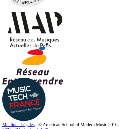
Mentions Légales
- © American School of Modern Music 2016-