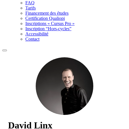
FAQ
Tarifs
Financement des études
Certification Qualiopi
Inscriptions « Cursus Pro »
Inscription “Hors-cycles”
Accessibilité
Contact
David Linx