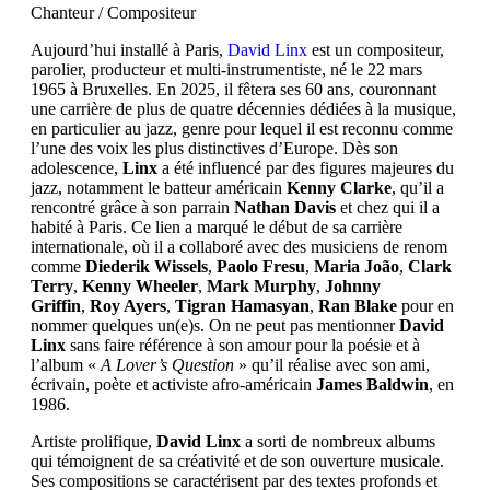
Chanteur / Compositeur
Aujourd’hui installé à Paris,
David Linx
est un compositeur,
parolier, producteur et multi-instrumentiste, né le 22 mars
1965 à Bruxelles. En 2025, il fêtera ses 60 ans, couronnant
une carrière de plus de quatre décennies dédiées à la musique,
en particulier au jazz, genre pour lequel il est reconnu comme
l’une des voix les plus distinctives d’Europe. Dès son
adolescence,
Linx
a été influencé par des figures majeures du
jazz, notamment le batteur américain
Kenny Clarke
, qu’il a
rencontré grâce à son parrain
Nathan Davis
et chez qui il a
habité à Paris. Ce lien a marqué le début de sa carrière
internationale, où il a collaboré avec des musiciens de renom
comme
Diederik Wissels
,
Paolo Fresu
,
Maria João
,
Clark
Terry
,
Kenny Wheeler
,
Mark Murphy
,
Johnny
Griffin
,
Roy Ayers
,
Tigran Hamasyan
,
Ran Blake
pour en
nommer quelques un(e)s. On ne peut pas mentionner
David
Linx
sans faire référence à son amour pour la poésie et à
l’album «
A Lover’s Question
» qu’il réalise avec son ami,
écrivain, poète et activiste afro-américain
James Baldwin
, en
1986.
Artiste prolifique,
David Linx
a sorti de nombreux albums
qui témoignent de sa créativité et de son ouverture musicale.
Ses compositions se caractérisent par des textes profonds et