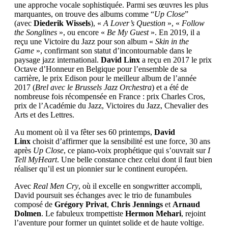
une approche vocale sophistiquée. Parmi ses œuvres les plus
marquantes, on trouve des albums comme “
Up Close
”
(avec
Diederik Wissels
), «
A Lover’s Question
», «
Follow
the Songlines
», ou encore «
Be My Guest
». En 2019, il a
reçu une Victoire du Jazz pour son album «
Skin in the
Game
», confirmant son statut d’incontournable dans le
paysage jazz international.
David Linx
a reçu en 2017 le prix
Octave d’Honneur en Belgique pour l’ensemble de sa
carrière, le prix Edison pour le meilleur album de l’année
2017 (
Brel avec le Brussels Jazz Orchestra
) et a été de
nombreuse fois récompensée en France : prix Charles Cros,
prix de l’Académie du Jazz, Victoires du Jazz, Chevalier des
Arts et des Lettres.
Au moment où il va fêter ses 60 printemps,
David
Linx
choisit d’affirmer que la sensibilité est une force, 30 ans
après
Up Close
, ce piano-voix prophétique qui s’ouvrait sur
I
Tell MyHeart
. Une belle constance chez celui dont il faut bien
réaliser qu’il est un pionnier sur le continent européen.
Avec
Real Men Cry
, où il excelle en songwritter accompli,
David poursuit ses échanges avec le trio de funambules
composé de
Grégory Privat
,
Chris Jennings
et
Arnaud
Dolmen
. Le fabuleux trompettiste
Hermon Mehari
, rejoint
l’aventure pour former un quintet solide et de haute voltige.