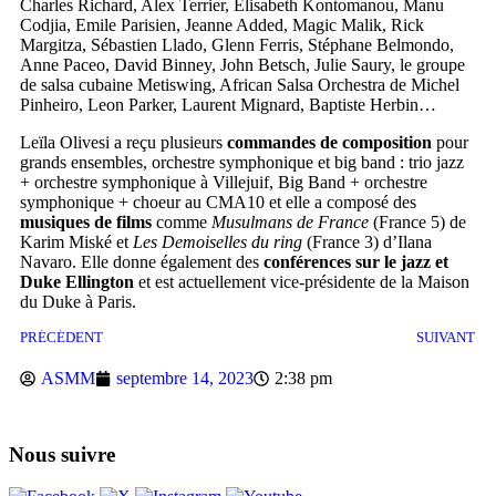
Charles Richard, Alex Terrier, Elisabeth Kontomanou, Manu
Codjia, Emile Parisien, Jeanne Added, Magic Malik, Rick
Margitza, Sébastien Llado, Glenn Ferris, Stéphane Belmondo,
Anne Paceo, David Binney, John Betsch, Julie Saury, le groupe
de salsa cubaine Metiswing, African Salsa Orchestra de Michel
Pinheiro, Leon Parker, Laurent Mignard, Baptiste Herbin…
Leïla Olivesi a reçu plusieurs
commandes de composition
pour
grands ensembles, orchestre symphonique et big band : trio jazz
+ orchestre symphonique à Villejuif, Big Band + orchestre
symphonique + choeur au CMA10 et elle a composé des
musiques de films
comme
Musulmans de France
(France 5) de
Karim Miské et
Les Demoiselles du ring
(France 3) d’Ilana
Navaro. Elle donne également des
conférences sur le jazz et
Duke Ellington
et est actuellement vice-présidente de la Maison
du Duke à Paris.
PRÉCÉDENT
SUIVANT
ASMM
septembre 14, 2023
2:38 pm
Nous suivre