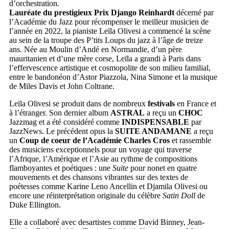
d’orchestration.
Lauréate du prestigieux Prix Django Reinhardt
décerné par
l’Académie du Jazz pour récompenser le meilleur musicien de
l’année en 2022, la pianiste Leïla Olivesi a commencé la scène
au sein de la troupe des P’tits Loups du jazz à l’âge de treize
ans. Née au Moulin d’Andé en Normandie, d’un père
mauritanien et d’une mère corse, Leïla a grandi à Paris dans
l’effervescence artistique et cosmopolite de son milieu familial,
entre le bandonéon d’Astor Piazzola, Nina Simone et la musique
de Miles Davis et John Coltrane.
Leïla Olivesi se produit dans de nombreux
festivals
en France et
à l’étranger. Son dernier album
ASTRAL
a reçu un
CHOC
Jazzmag et a été considéré comme
INDISPENSABLE
par
JazzNews. Le précédent opus la
SUITE ANDAMANE
a reçu
un
Coup de coeur de l’Académie Charles Cros
et rassemble
des musiciens exceptionnels pour un voyage qui traverse
l’Afrique, l’Amérique et l’Asie au rythme de compositions
flamboyantes et poétiques : une
Suite
pour nonet en quatre
mouvements et des chansons vibrantes sur des textes de
poétesses comme Karine Leno Ancellin et Djamila Olivesi ou
encore une réinterprétation originale du célèbre
Satin Doll
de
Duke Ellington.
Elle a collaboré avec desartistes comme David Binney, Jean-