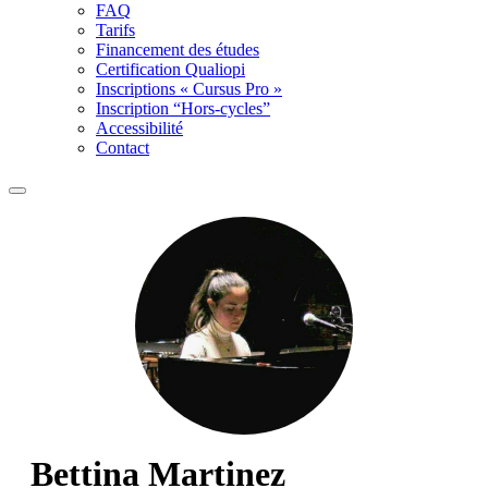
FAQ
Tarifs
Financement des études
Certification Qualiopi
Inscriptions « Cursus Pro »
Inscription “Hors-cycles”
Accessibilité
Contact
Bettina Martinez