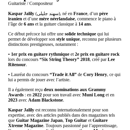
Guitariste / Compositeur
Kaspar Jalily
(سهند جلیلی), né en
France
, d’un
père
iranien
et d’une
mère néerlandaise
, commence le piano à
l’âge de
6 ans
et la guitare classique à
14 ans
.
Ce début précoce lui offre une
solide technique
qui lui
permet de développer son
style unique
, reconnu par plusieurs
distinctions prestigieuses, notamment :
•
1er prix en guitare rythmique
et
2e prix en guitare rock
lors du concours
“Six String Theory” 2018
, créé par
Lee
Ritenour
.
• Lauréat du concours
“Trade it All”
de
Cory Henry
, ce qui
lui a permis de jouer avec l’artiste.
Il a également reçu
deux nominations aux Grammy
Awards
: en
2022
pour son travail avec
Muni Long
et en
2023
avec
Adam Blackstone
.
Kaspar Jalily
est reconnu internationalement pour son
expertise, avec des articles publiés dans des magazines tels
que
Guitar Magazine Japan
,
Top Guitar
et
Guitare
Xtreme Magazine
. Toujours passionné par l’apprentissage,