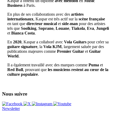
Kaspar a obtenu un diplôme
avec mention
en
Music
Business
à Paris.
En plus de ses collaborations avec des
artistes
internationaux
, Kaspar est très actif sur la
scène française
en tant que
directeur musical
et
side-man
pour des artistes
tels que
Soolking
,
Soprano
,
Louane
,
Tiakola
,
Eva
,
Jungeli
et
Bianca Costa
.
En
2020
, Kaspar a collaboré avec
Vola Guitars
pour créer sa
guitare signature
, la
Vola KJM
, largement saluée par des
publications majeures comme
Premier Guitar
et
Guitar
World
.
Il a également travaillé avec des marques comme
Puma
et
Red Bull
, prouvant que
les musiciens restent au cœur de la
culture populaire
.
Nous suivre
Newsletter