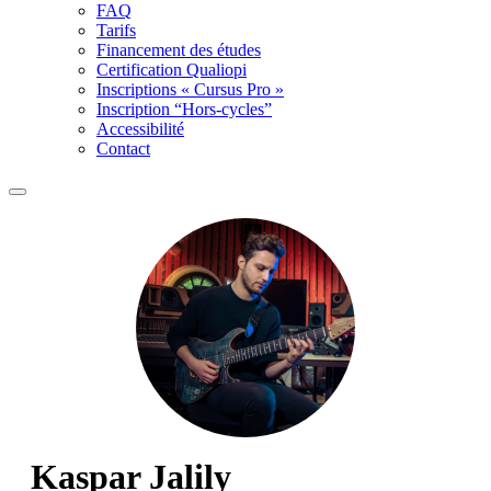
FAQ
Tarifs
Financement des études
Certification Qualiopi
Inscriptions « Cursus Pro »
Inscription “Hors-cycles”
Accessibilité
Contact
Kaspar Jalily