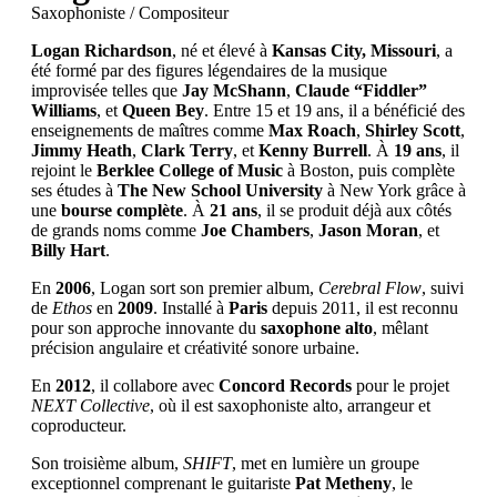
Saxophoniste / Compositeur
Logan Richardson
, né et élevé à
Kansas City, Missouri
, a
été formé par des figures légendaires de la musique
improvisée telles que
Jay McShann
,
Claude “Fiddler”
Williams
, et
Queen Bey
. Entre 15 et 19 ans, il a bénéficié des
enseignements de maîtres comme
Max Roach
,
Shirley Scott
,
Jimmy Heath
,
Clark Terry
, et
Kenny Burrell
. À
19 ans
, il
rejoint le
Berklee College of Music
à Boston, puis complète
ses études à
The New School University
à New York grâce à
une
bourse complète
. À
21 ans
, il se produit déjà aux côtés
de grands noms comme
Joe Chambers
,
Jason Moran
, et
Billy Hart
.
En
2006
, Logan sort son premier album,
Cerebral Flow
, suivi
de
Ethos
en
2009
. Installé à
Paris
depuis 2011, il est reconnu
pour son approche innovante du
saxophone alto
, mêlant
précision angulaire et créativité sonore urbaine.
En
2012
, il collabore avec
Concord Records
pour le projet
NEXT Collective
, où il est saxophoniste alto, arrangeur et
coproducteur.
Son troisième album,
SHIFT
, met en lumière un groupe
exceptionnel comprenant le guitariste
Pat Metheny
, le