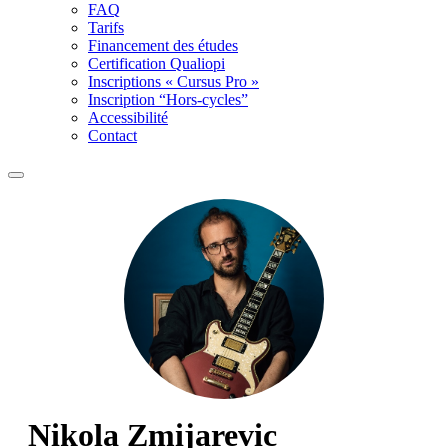
FAQ
Tarifs
Financement des études
Certification Qualiopi
Inscriptions « Cursus Pro »
Inscription “Hors-cycles”
Accessibilité
Contact
Nikola Zmijarevic