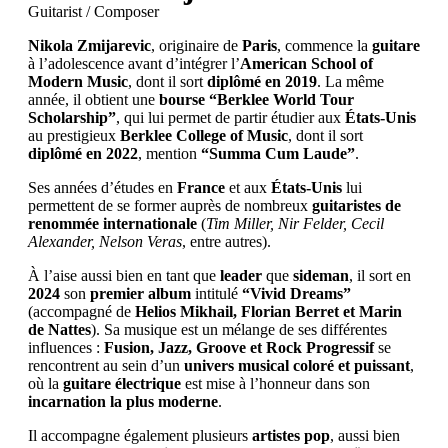
Guitarist / Composer
Nikola Zmijarevic
, originaire de
Paris
, commence la
guitare
à l’adolescence avant d’intégrer l’
American School of
Modern Music
, dont il sort
diplômé en 2019
. La même
année, il obtient une
bourse “Berklee World Tour
Scholarship”
, qui lui permet de partir étudier aux
États-Unis
au prestigieux
Berklee College of Music
, dont il sort
diplômé en 2022
, mention
“Summa Cum Laude”
.
Ses années d’études en
France
et aux
États-Unis
lui
permettent de se former auprès de nombreux
guitaristes de
renommée internationale
(
Tim Miller, Nir Felder, Cecil
Alexander, Nelson Veras
, entre autres).
À l’aise aussi bien en tant que
leader
que
sideman
, il sort en
2024
son
premier album
intitulé
“Vivid Dreams”
(accompagné de
Helios Mikhail, Florian Berret et Marin
de Nattes
). Sa musique est un mélange de ses différentes
influences :
Fusion, Jazz, Groove et Rock Progressif
se
rencontrent au sein d’un
univers musical coloré et puissant
,
où la
guitare électrique
est mise à l’honneur dans son
incarnation la plus moderne
.
Il accompagne également plusieurs
artistes pop
, aussi bien