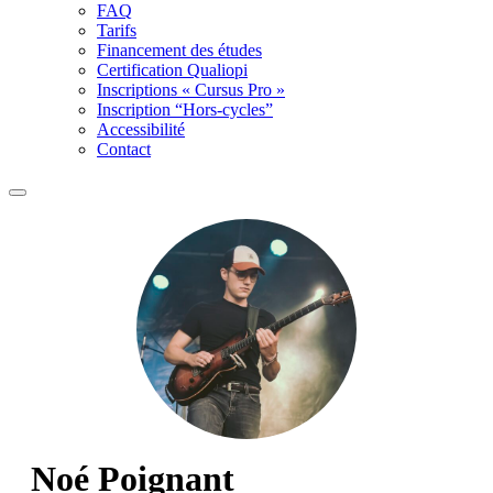
FAQ
Tarifs
Financement des études
Certification Qualiopi
Inscriptions « Cursus Pro »
Inscription “Hors-cycles”
Accessibilité
Contact
Noé Poignant