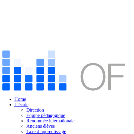
Home
L’école
Direction
Équipe pédagogique
Renommée internationale
Anciens élèves
Taxe d’apprentissage