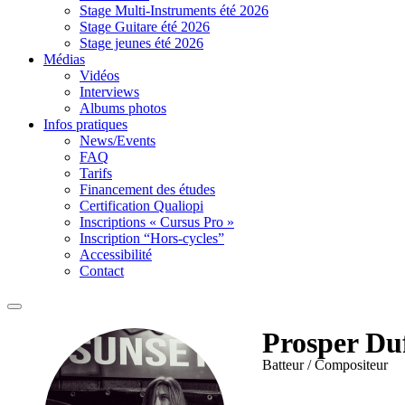
Stage Multi-Instruments été 2026
Stage Guitare été 2026
Stage jeunes été 2026
Médias
Vidéos
Interviews
Albums photos
Infos pratiques
News/Events
FAQ
Tarifs
Financement des études
Certification Qualiopi
Inscriptions « Cursus Pro »
Inscription “Hors-cycles”
Accessibilité
Contact
Prosper Du
Batteur / Compositeur