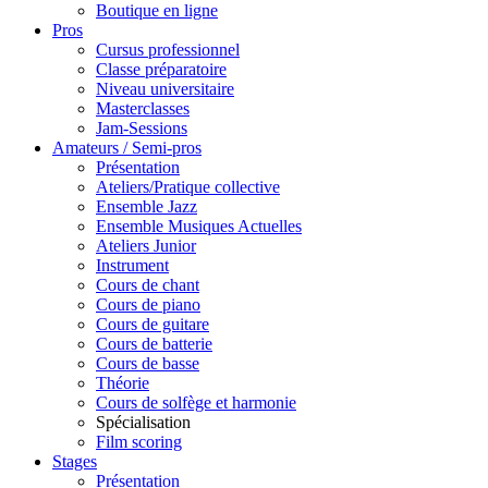
Boutique en ligne
Pros
Cursus professionnel
Classe préparatoire
Niveau universitaire
Masterclasses
Jam-Sessions
Amateurs / Semi-pros
Présentation
Ateliers/Pratique collective
Ensemble Jazz
Ensemble Musiques Actuelles
Ateliers Junior
Instrument
Cours de chant
Cours de piano
Cours de guitare
Cours de batterie
Cours de basse
Théorie
Cours de solfège et harmonie
Spécialisation
Film scoring
Stages
Présentation