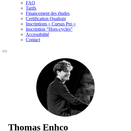
FAQ
Tarifs
Financement des études
Certification Qualiopi
Inscriptions « Cursus Pro »
Inscription “Hors-cycles”
Accessibilité
Contact
Thomas Enhco