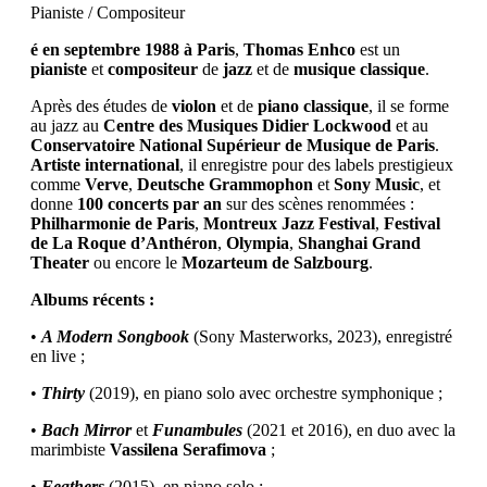
Pianiste / Compositeur
é en septembre 1988 à Paris
,
Thomas Enhco
est un
pianiste
et
compositeur
de
jazz
et de
musique classique
.
Après des études de
violon
et de
piano classique
, il se forme
au jazz au
Centre des Musiques Didier Lockwood
et au
Conservatoire National Supérieur de Musique de Paris
.
Artiste international
, il enregistre pour des labels prestigieux
comme
Verve
,
Deutsche Grammophon
et
Sony Music
, et
donne
100 concerts par an
sur des scènes renommées :
Philharmonie de Paris
,
Montreux Jazz Festival
,
Festival
de La Roque d’Anthéron
,
Olympia
,
Shanghai Grand
Theater
ou encore le
Mozarteum de Salzbourg
.
Albums récents :
•
A Modern Songbook
(Sony Masterworks, 2023), enregistré
en live ;
•
Thirty
(2019), en piano solo avec orchestre symphonique ;
•
Bach Mirror
et
Funambules
(2021 et 2016), en duo avec la
marimbiste
Vassilena Serafimova
;
•
Feathers
(2015), en piano solo ;