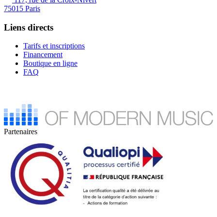
75015 Paris
Liens directs
Tarifs et inscriptions
Financement
Boutique en ligne
FAQ
Partenaires