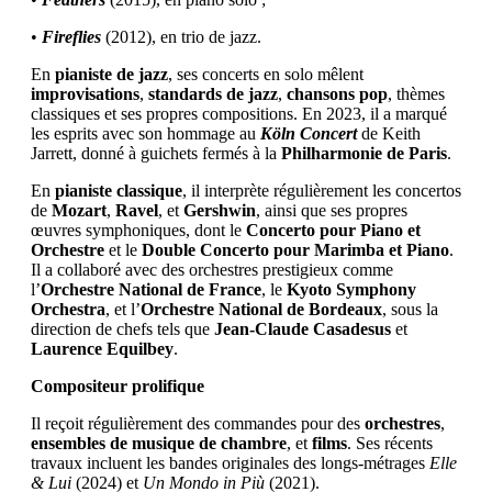
•
Fireflies
(2012), en trio de jazz.
En
pianiste de jazz
, ses concerts en solo mêlent
improvisations
,
standards de jazz
,
chansons pop
, thèmes
classiques et ses propres compositions. En 2023, il a marqué
les esprits avec son hommage au
Köln Concert
de Keith
Jarrett, donné à guichets fermés à la
Philharmonie de Paris
.
En
pianiste classique
, il interprète régulièrement les concertos
de
Mozart
,
Ravel
, et
Gershwin
, ainsi que ses propres
œuvres symphoniques, dont le
Concerto pour Piano et
Orchestre
et le
Double Concerto pour Marimba et Piano
.
Il a collaboré avec des orchestres prestigieux comme
l’
Orchestre National de France
, le
Kyoto Symphony
Orchestra
, et l’
Orchestre National de Bordeaux
, sous la
direction de chefs tels que
Jean-Claude Casadesus
et
Laurence Equilbey
.
Compositeur prolifique
Il reçoit régulièrement des commandes pour des
orchestres
,
ensembles de musique de chambre
, et
films
. Ses récents
travaux incluent les bandes originales des longs-métrages
Elle
& Lui
(2024) et
Un Mondo in Più
(2021).