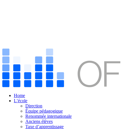
Home
L’école
Direction
Équipe pédagogique
Renommée internationale
Anciens élèves
Taxe d’apprentissage