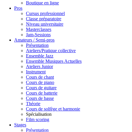
Boutique en ligne
Pros
Cursus professionnel
Classe préparatoire
Niveau universitaire
Masterclasses
Jam-Sessions
Amateurs / Semi-pros
Présentation
Ateliers/Pratique collective
Ensemble Jazz
Ensemble Musiques Actuelles
Ateliers Junior
Instrument
Cours de chant
Cours de piano
Cours de guitare
Cours de batterie
Cours de basse
Théorie
Cours de solfège et harmonie
Spécialisation
Film scoring
Stages
Présentation