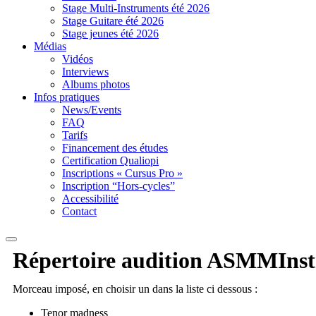
Stage Multi-Instruments été 2026
Stage Guitare été 2026
Stage jeunes été 2026
Médias
Vidéos
Interviews
Albums photos
Infos pratiques
News/Events
FAQ
Tarifs
Financement des études
Certification Qualiopi
Inscriptions « Cursus Pro »
Inscription “Hors-cycles”
Accessibilité
Contact
Répertoire audition
ASMM
Ins
Morceau imposé, en choisir un dans la liste ci dessous :
Tenor madness