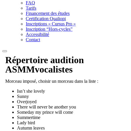
FAQ
Tarifs
Financement des études
Certification Qualiopi
Inscriptions « Cursus Pro »
Inscription “Hors-cycles”
Accessibilité
Contact
Répertoire audition
ASMM
vocalistes
Morceau imposé, choisir un morceau dans la liste :
Isn’t she lovely
Sunny
Overjoyed
There will never be another you
Someday my prince will come
Summertime
Lady bird
Autumn leaves