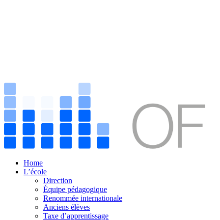
Home
L’école
Direction
Équipe pédagogique
Renommée internationale
Anciens élèves
Taxe d’apprentissage