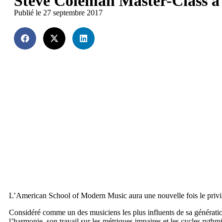
Steve Coleman Master-Class à
Publié le 27 septembre 2017
L’American School of Modern Music aura une nouvelle fois le privi
Considéré comme un des musiciens les plus influents de sa génér
l’harmonie, son travail sur les métriques impaires et les cycles rythm