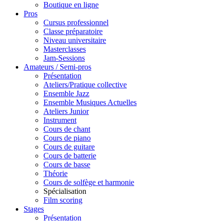
Boutique en ligne
Pros
Cursus professionnel
Classe préparatoire
Niveau universitaire
Masterclasses
Jam-Sessions
Amateurs / Semi-pros
Présentation
Ateliers/Pratique collective
Ensemble Jazz
Ensemble Musiques Actuelles
Ateliers Junior
Instrument
Cours de chant
Cours de piano
Cours de guitare
Cours de batterie
Cours de basse
Théorie
Cours de solfège et harmonie
Spécialisation
Film scoring
Stages
Présentation