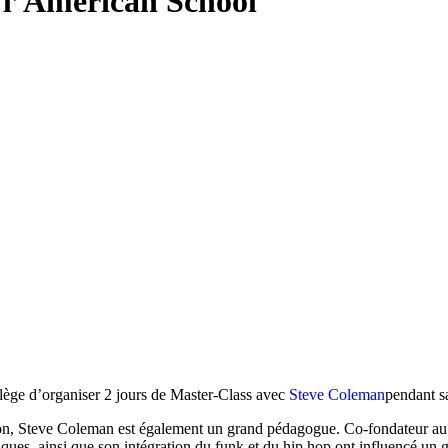
 l’American School
lège d’organiser 2 jours de Master-Class avec
Steve Coleman
pendant s
ation, Steve Coleman est également un grand pédagogue. Co-fondateur
iques, ainsi que son int
égration du funk et du hip hop ont influencé un 