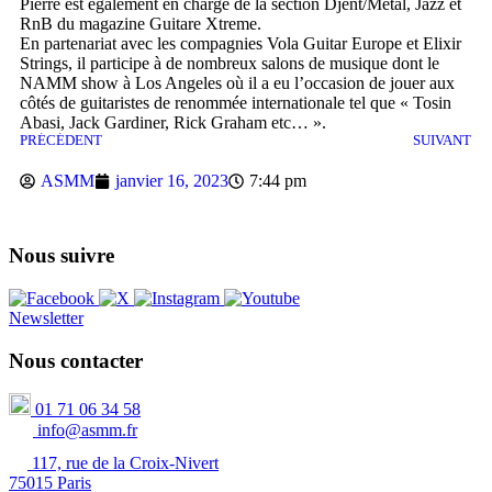
Pierre est également en charge de la section Djent/Metal, Jazz et
RnB du magazine
Guitare Xtreme
.
En partenariat avec les compagnies
Vola Guitar Europe
et Elixir
Strings, il participe à de nombreux salons de musique dont le
NAMM show à Los Angeles où il a eu l’occasion de jouer aux
côtés de guitaristes de renommée internationale tel que « Tosin
Abasi, Jack Gardiner, Rick Graham etc… ».
PRÉCÉDENT
SUIVANT
ASMM
janvier 16, 2023
7:44 pm
Nous suivre
Newsletter
Nous contacter
01 71 06 34 58
info@asmm.fr
117, rue de la Croix-Nivert
75015 Paris