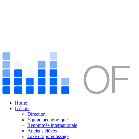
Home
L’école
Direction
Équipe pédagogique
Renommée internationale
Anciens élèves
Taxe d’apprentissage