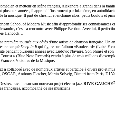
comédien et metteur en scène français, Alexandre a grandi dans la banlie
 plusieurs années, il apprend l’instrument par lui-même, en autodidacte
de la musique. Il part de chez lui et enchaine alors, petits boulots et pi
merican School of Modern Music afin d’approfondir ses connaissances e
xandre, c’est sa rencontre avec Philippe Bestion. Avec lui, il perfect
erbie Hancock…
sa première tournée aux côtés d’une artiste de chanson française. Un an 
 très remarqué
Deep In It
qui figure sur l’album «Boulevard» (Label F co
ite pendant plusieurs années avec Ludovic Navarre. Son phrasé et son 
ourist » (Blue Note Records) vendu à plus de trois millions d’exemplai
 France 3 Victoires de la Musique.
 a collaboré avec de nombreux artistes et participé à divers projet mus
AR, Anthony Fletcher, Martin Solveig, Dimitri from Paris, DJ Y
2
estrez travaille sur son nouveau projet électro jazz
RIVE GAUCHE
ènes françaises, accompagné de ses musiciens