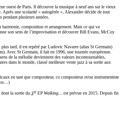
ue ouest de Paris. Il découvre la musique à neuf ans sur le vieux
. Après une scolarité « autogérée », Alexandre décide de tout
ano pendant plusieurs années.
n harmonie, composition et arrangement. Mais ce qui va
ionne son sens de l’improvisation et découvre Bill Evans, McCoy
plus tard, il est repéré par Ludovic Navarre (alias St Germain)
m). Avec St Germain, il fait en 1996, une tournée européenne.
sens de la mélodie deviennent des valeurs incontournables,
res dans le monde, classé meilleure vente jazz à sa sortie aux
icaux en tant que compositeur, co compositeur et/ou instrumentiste
ass…)
er
dont la sortie du
1
EP
Walking…
est prévue en 2015. Depuis fin