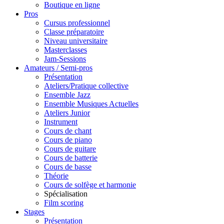
Boutique en ligne
Pros
Cursus professionnel
Classe préparatoire
Niveau universitaire
Masterclasses
Jam-Sessions
Amateurs / Semi-pros
Présentation
Ateliers/Pratique collective
Ensemble Jazz
Ensemble Musiques Actuelles
Ateliers Junior
Instrument
Cours de chant
Cours de piano
Cours de guitare
Cours de batterie
Cours de basse
Théorie
Cours de solfège et harmonie
Spécialisation
Film scoring
Stages
Présentation