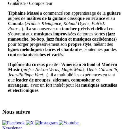
Guitariste / Compositeur
Tiphaine Massé
a commencé son apprentissage de la
guitare
auprès de
maîtres de la guitare classique
en
France
et au
Canada
(
Francis Kleinjance, Roland Dyens, Patrick
Roux…
). Il a su conserver un
toucher précis et délicat
en
s’ouvrant aux
musiques improvisées
de toutes sortes (
jazz
manouche, be-bop, jazz fusion et musiques caribéennes
)
pour forger progressivement son
propre style
, mêlant des
lignes mélodiques claires et chantantes
, soutenues par des
contrechants riches et variés
.
Diplômé du cursus pro
de l’
American School of Modern
Music
(
profs : Nelson Veras, Magic Malik, Denis Guivarc’h,
Jean-Philippe Viret…
), il a multiplié les expériences en tant
que
leader de groupes, sideman, compositeur et
arrangeur
, avec un fort intérêt pour les
musiques actuelles
et électroniques
.
Nous suivre
Newsletter