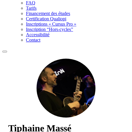
FAQ
Tarifs
Financement des études
Certification Qualiopi
Inscriptions « Cursus Pro »
Inscription “Hors-cycles”
Accessibilité
Contact
Tiphaine Massé