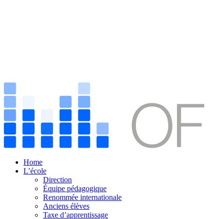
Home
L’école
Direction
Équipe pédagogique
Renommée internationale
Anciens élèves
Taxe d’apprentissage