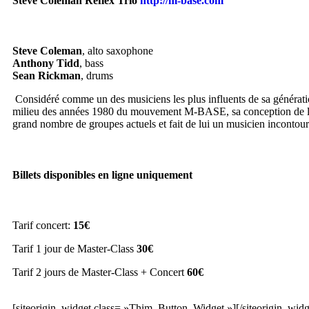
Steve Coleman Reflex
Trio
http://m-base.com
Steve Coleman
, alto saxophone
Anthony Tidd
, bass
Sean Rickman
, drums
Considéré comme un des musiciens les plus influents de sa génération
milieu des années 1980 du mouvement M-BASE, sa conception de l’harm
grand nombre de groupes actuels et fait de lui un musicien incontou
Billets disponibles en ligne uniquement
Tarif concert:
15€
Tarif 1 jour de Master-Class
30€
Tarif 2 jours de Master-Class + Concert
60€
[siteorigin_widget class= »Thim_Button_Widget »]
[/siteorigin_widg