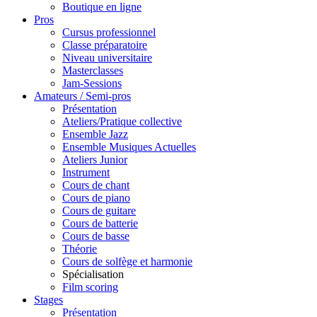
Boutique en ligne
Pros
Cursus professionnel
Classe préparatoire
Niveau universitaire
Masterclasses
Jam-Sessions
Amateurs / Semi-pros
Présentation
Ateliers/Pratique collective
Ensemble Jazz
Ensemble Musiques Actuelles
Ateliers Junior
Instrument
Cours de chant
Cours de piano
Cours de guitare
Cours de batterie
Cours de basse
Théorie
Cours de solfège et harmonie
Spécialisation
Film scoring
Stages
Présentation