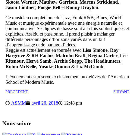
Skoota Warner
,
Matthew Garrison
,
Marcus Strickland
,
Jason Lindner
,
Poogie Bell
et
Ronny Drayton
.
Ce musicien complet joue du Jazz, Funk,R&B, Blues, World
Music et musique expérimentale avec une énergie naturelle et
communicative. Ses lignes de basse sont à la fois sophistiquées et
explicites. Assidu et passionné, il prend plaisir à mélanger
différents personnages d’horizons variés dans un but
d’apprentissage et de partage d’idées.
Reggie est actuellement en tournée avec
Lisa Simone
,
Roy
Hargrove & RH Factor
,
Malcolm Braff
,
Regina Carter
,
Lee
Ritenour
,
Hervé Samb
,
Archie Shepp
,
The Headhunters
,
Robin McKelle
,
Yosuke Onuma & Liz McComb
.
L’événement est réservé exclusivement aux élèves de l’American
School of Modern Music.
PRÉCÉDENT
SUIVANT
ASMM
avril 26, 2018
12:48 pm
Nous suivre