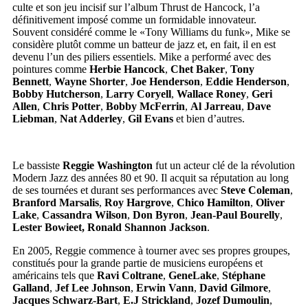
culte et son jeu incisif sur l’album Thrust de Hancock, l’a
définitivement imposé comme un formidable innovateur.
Souvent considéré comme le «Tony Williams du funk», Mike se
considère plutôt comme un batteur de jazz et, en fait, il en est
devenu l’un des piliers essentiels. Mike a performé avec des
pointures comme
Herbie Hancock
,
Chet Baker
,
Tony
Bennett
,
Wayne Shorter
,
Joe Henderson
,
Eddie Henderson
,
Bobby Hutcherson
,
Larry Coryell
,
Wallace Roney
,
Geri
Allen
,
Chris Potter
,
Bobby McFerrin
,
Al Jarreau
,
Dave
Liebman
,
Nat Adderley
,
Gil Evans
et bien d’autres.
Le bassiste
Reggie Washington
fut un acteur clé de la révolution
Modern Jazz des années 80 et 90. Il acquit sa réputation au long
de ses tournées et durant ses performances avec
Steve Coleman
,
Branford Marsalis
,
Roy Hargrove
,
Chico Hamilton
,
Oliver
Lake
,
Cassandra Wilson
,
Don Byron
,
Jean-Paul Bourelly
,
Lester Bowieet,
Ronald Shannon
Jackson
.
En 2005, Reggie commence à tourner avec ses propres groupes,
constitués pour la grande partie de musiciens européens et
américains tels que
Ravi Coltrane
,
GeneLake
,
Stéphane
Galland
,
Jef Lee Johnson
,
Erwin Vann
,
David Gilmore
,
Jacques Schwarz-Bart
,
E.J Strickland
,
Jozef Dumoulin
,