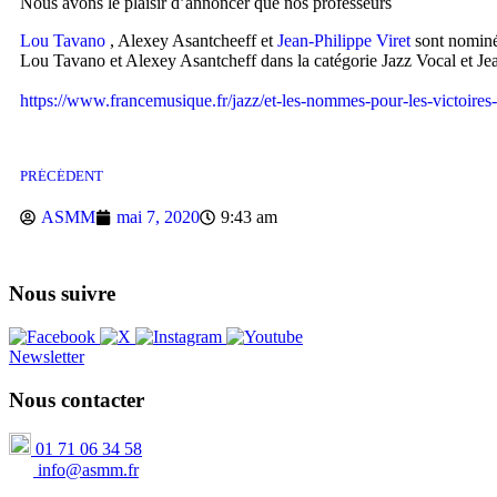
Nous avons le plaisir d’annoncer que nos professeurs
Lou Tavano
, Alexey Asantcheeff et
Jean-Philippe Viret
sont nominé
Lou Tavano et Alexey Asantcheff dans la catégorie Jazz Vocal et Jea
https://www.francemusique.fr/jazz/et-les-nommes-pour-les-victoire
PRÉCÉDENT
ASMM
mai 7, 2020
9:43 am
Nous suivre
Newsletter
Nous contacter
01 71 06 34 58
info@asmm.fr