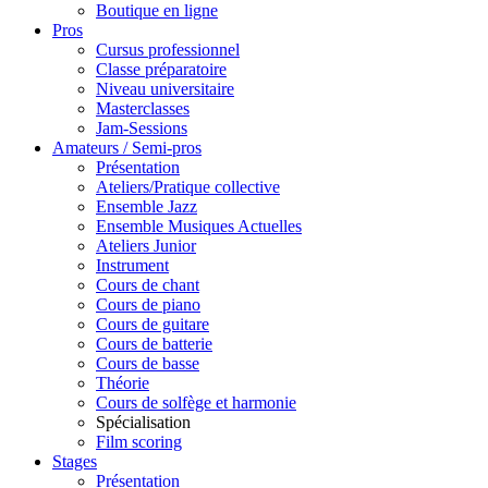
Boutique en ligne
Pros
Cursus professionnel
Classe préparatoire
Niveau universitaire
Masterclasses
Jam-Sessions
Amateurs / Semi-pros
Présentation
Ateliers/Pratique collective
Ensemble Jazz
Ensemble Musiques Actuelles
Ateliers Junior
Instrument
Cours de chant
Cours de piano
Cours de guitare
Cours de batterie
Cours de basse
Théorie
Cours de solfège et harmonie
Spécialisation
Film scoring
Stages
Présentation