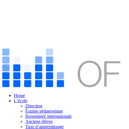
Home
L’école
Direction
Équipe pédagogique
Renommée internationale
Anciens élèves
Taxe d’apprentissage